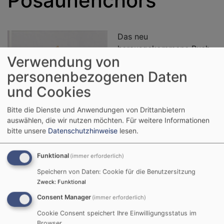
Posaunenchors
Das neu
herausgekommene Buch
Verwendung von
über 100 Jahre
Posaunenchor Sachsen ist
personenbezogenen Daten
mehr als eine Chronik,
und Cookies
denn es enthält nicht nur
die Geschichte des
Bitte die Dienste und Anwendungen von Drittanbietern
Chores, sondern steckt
auswählen, die wir nutzen möchten.
Für weitere Informationen
bitte unsere
Datenschutzhinweise
lesen.
auch voll mit
Geschichten, die die
vergangenen 100 Jahre
Funktional
(immer erforderlich)
lebendig werden lassen.
Speichern von Daten: Cookie für die Benutzersitzung
Bildrechte
Werner Sturm
Für 15 € (das sind gerade
Zweck
:
Funktional
einmal die Druckkosten) bekommen Sie 200 Seiten,
Consent Manager
(immer erforderlich)
randvoll mit Bildern, Zeitdokumenten und persönlichen
Cookie Consent speichert Ihre Einwilligungsstatus im
Berichten. Es eignet sich auch gut als
Browser